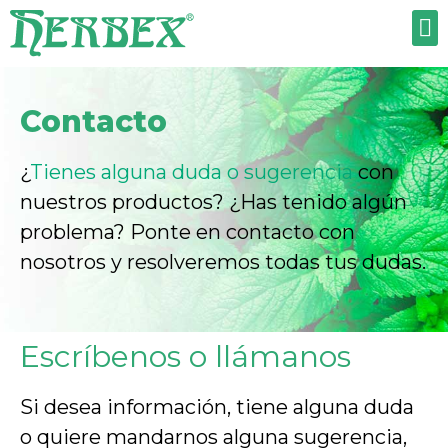
TRABAJA CON NOSOTROS
Contacto
¿
Tienes alguna duda o sugerencia
con
nuestros productos? ¿Has tenido algún
problema? Ponte en contacto con
nosotros y resolveremos todas tus dudas.
Escríbenos o llámanos
Si desea información, tiene alguna duda
o quiere mandarnos alguna sugerencia,