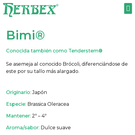
TRABAJA CON NOSOTROS
Bimi®
Conocida también como Tenderstem®
Se asemeja al conocido Brócoli, diferenciándose de
este por su tallo más alargado.
Originario:
Japón
Especie:
Brassica Oleracea
Mantener:
2º – 4º
Aroma/sabor:
Dulce suave