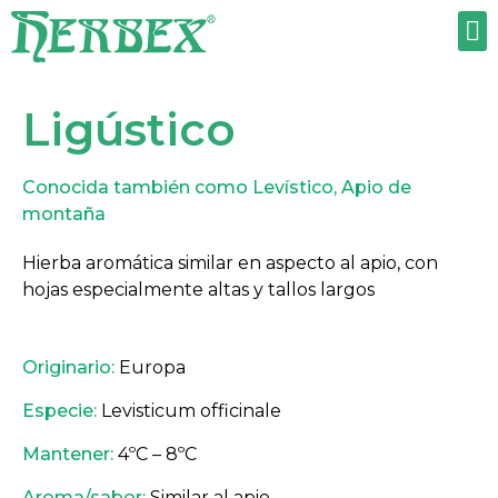
TRABAJA CON NOSOTROS
Ligústico
Conocida también como Levístico, Apio de
montaña
Hierba aromática similar en aspecto al apio, con
hojas especialmente altas y tallos largos
Originario:
Europa
Especie:
Levisticum officinale
Mantener:
4ºC – 8ºC
Aroma/sabor:
Similar al apio