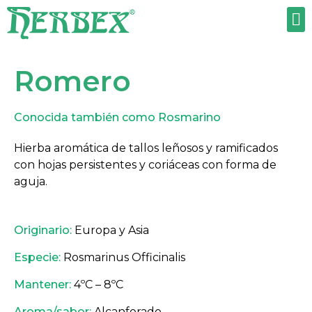
TRABAJA CON NOSOTROS
Romero
Conocida también como Rosmarino
Hierba aromática de tallos leñosos y ramificados
con hojas persistentes y coriáceas con forma de
aguja.
Originario:
Europa y Asia
Especie:
Rosmarinus Officinalis
Mantener:
4ºC – 8ºC
Aroma/sabor:
Alcanforado